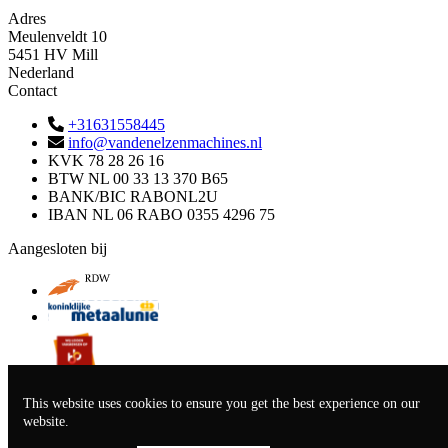
Adres
Meulenveldt 10
5451 HV Mill
Nederland
Contact
+31631558445
info@vandenelzenmachines.nl
KVK
78 28 26 16
BTW
NL 00 33 13 370 B65
BANK/BIC
RABONL2U
IBAN
NL 06 RABO 0355 4296 75
Aangesloten bij
This website uses cookies to ensure you get the best experience on our
Algemene voorwaarden
Privacyverklaring
website.