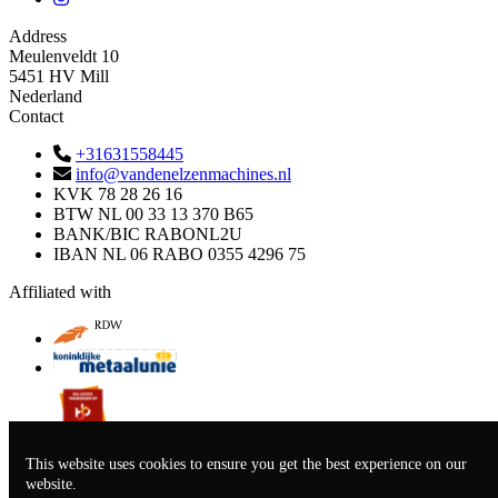
Address
Meulenveldt 10
5451 HV Mill
Nederland
Contact
+31631558445
info@vandenelzenmachines.nl
KVK
78 28 26 16
BTW
NL 00 33 13 370 B65
BANK/BIC
RABONL2U
IBAN
NL 06 RABO 0355 4296 75
Affiliated with
This website uses cookies to ensure you get the best experience on our
General Terms and Conditions
Privacy Statement
website.